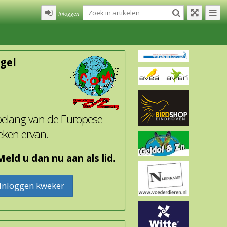
Inloggen
gel
 belang van de Europese
eken ervan.
eld u dan nu aan als lid.
Inloggen kweker