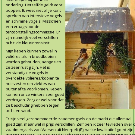
onderling. Hetzelfde geldt voor
poppen. Ik weet niet of je kunt
spreken van intensieve vogels
en schimmelvogels. Misschien
een
vraag voor de
tentoonstellingscommissie. Er
zijn namelijk veel verschillen
m.b.t. de kleurintensiteit.
Mijn kepen kunnen zowel in
volières als in broedkooien
worden gehouden, aangezien
ze zeer rustig zijn. Het is
verstandig de vogels in
overdekte volières/kooien te
huisvesten om ziektes van
buitenaf te voorkomen. Kepen
kunnen onze winters zeer goed
verdragen. Zorg er wel voor dat
ze beschutting hebben tegen
tocht en wind.
Er zijn veel gerenommeerde zaadmengsels op de markt die allemaal
goed zijn, maar wel in prijs verschillen. Zelf ben ik zeer tevreden over 
zaadmengsels van Vaesen uit Neerpelt (B), welke kwalitatief goed zijn