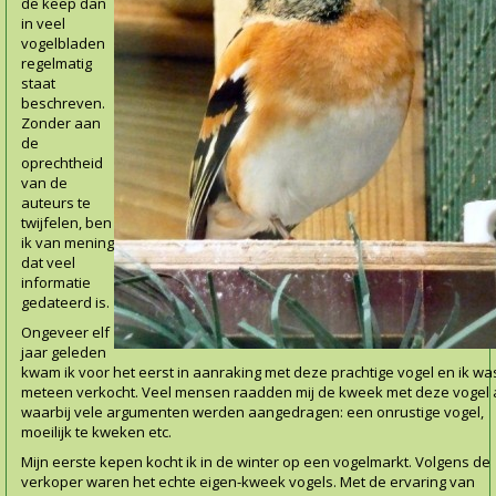
de keep dan
in veel
vogelbladen
regelmatig
staat
beschreven.
Zonder aan
de
oprechtheid
van de
auteurs te
twijfelen, ben
ik van mening
dat veel
informatie
gedateerd is.
Ongeveer elf
jaar geleden
kwam ik voor het eerst in aanraking met deze prachtige vogel en ik wa
meteen verkocht. Veel mensen raadden mij de kweek met deze vogel a
waarbij vele argumenten werden aangedragen: een onrustige vogel,
moeilijk te kweken etc.
Mijn eerste kepen kocht ik in de winter op een vogelmarkt. Volgens de
verkoper waren het echte eigen-kweek vogels. Met de ervaring van