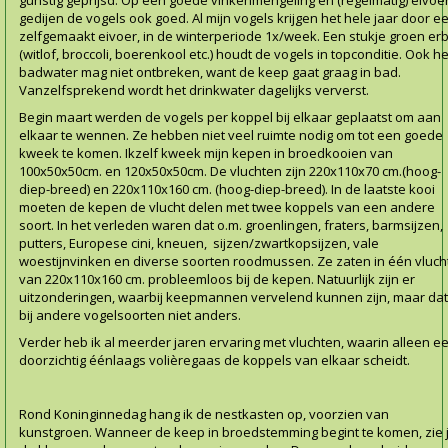
gunstig geprijsd. Op een goede vinkenmengeling en (regelmatig) eivoe
gedijen de vogels ook goed. Al mijn vogels krijgen het hele jaar door e
zelfgemaakt eivoer, in de winterperiode 1x/week. Een stukje groen erb
(witlof, broccoli, boerenkool etc.) houdt de vogels in topconditie. Ook he
badwater mag niet ontbreken,
want de keep gaat graag in bad.
Vanzelfsprekend wordt het drinkwater dagelijks ververst.
Begin maart werden de vogels per koppel bij elkaar geplaatst om aan
elkaar te wennen. Ze hebben niet veel ruimte nodig om tot een goede
kweek te komen. Ikzelf kweek mijn kepen in broedkooien van
100x50x50cm. en 120x50x50cm. De vluchten zijn 220x110x70 cm.(hoog-
diep-breed) en 220x110x160 cm. (hoog-diep-breed). In de laatste kooi
moeten de kepen de vlucht delen met twee koppels van een andere
soort. In het verleden waren dat o.m. groenlingen, fraters, barmsijzen,
putters, Europese cini, kneuen, sijzen/zwartkopsijzen, vale
woestijnvinken en diverse soorten roodmussen. Ze zaten in één vluch
van 220x110x160 cm. probleemloos bij de kepen. Natuurlijk zijn er
uitzonderingen, waarbij keepmannen vervelend kunnen zijn, maar dat
bij andere vogelsoorten niet anders.
Verder heb ik al meerder jaren ervaring met vluchten, waarin alleen e
doorzichtig éénlaags volièregaas de koppels van elkaar scheidt.
Rond Koninginnedag hang ik de nestkasten op, voorzien van
kunstgroen. Wanneer de keep in broedstemming begint te komen, zie 