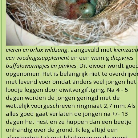
eieren en
orlux wildzang
, aangevuld met
kiemzaa
een
voedingssupplement
en een weinig
diepvries
buffalowormpjes en pinkies
. Dit eivoer wordt goe
opgenomen. Het is belangrijk niet te overdrijve
met levend voer omdat anders veel jo
ngen het
loodje leggen door eiwitvergiftiging. Na 4 - 5
dagen worden de jongen geringd met de
wettelijk voorgeschreven ringmaat
2,7 mm. Als
alles goed gaat verlaten de jongen na +/- 13
dagen het nest en ze huppen dan een beetje
onhandig over de grond. Ik leg altijd een
afgesneden tak met bladgroen
op de grond,