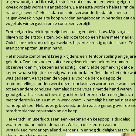
tegenwoordig durf ik rustig te stellen dat er maar zeer weinig eigen-
kweek vogels worden aangeboden. De meeste worden helaas “in de
natuur gekweekt”. Het is dan ook niet verwonderlijk dat de meeste
“eigen-kweek” vogels te koop worden aangeboden in periodes dat de
vogel als wintergast in onze contreien verblijft.
Echte eigen-kweek kepen zijn heel rustig en niet schuw. Mijn vogels
blijven op de zitstok zitten, ook als ik ze tot op een halve meter nader.
Ook bij bezoek van collega-kwekers blijven ze rustig op de zitstok. Ze
eten zonnepitten uit mijn hand.
Het mooiste compliment kreeg ik tijdens een tentoonstelling enige jar
geleden. Twee bezoekers uit de vogelwereld met bekende namen
observeerden mijn kepen aandachtig. Toen viel de opmerking dat de
kepen waarschijnlijk zo rustig waren doordat er “iets door het drinkwa
was gedaan”. Aangezien de vogels al voor de derde dag op de
tentoonstelling stonden werd deze conclusie verworpen en kwam me
tot een andere conclusie, namelijk dat de vogels met de hand waren
grootgebracht. Ik stond toevallig achter de heren en kon een glimlach
niet onderdrukken. I.v.m. mijn werk kwam ik namelijk helemaal niet aa
handopfok toe. Helaas zegt bovenstaande reactie genoeg over de nie
terechte slechte reputatie van de keep.
Het verschil in uiterlijk tussen een keepman en keeppop is duidelijk
waarneembaar, ook in de winter. Wel zijn de kleuren van het
winterkleed minder opvallend. Verder zijn er nog duid
elijke verschillen
kleurdiepte bij mannen