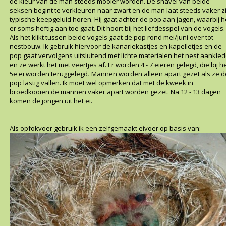
de kleur van de man steeds mooier worden. De snavel van beide
seksen begint te verkleuren
naar zwart en de man laat steeds vaker zi
typische keepgeluid horen. Hij gaat achter de pop aan jagen, waarbij h
er soms heftig aan toe gaat. Dit hoort bij het liefdesspel van de vogels.
Als het klikt tussen beide vogels gaat de pop rond mei/juni over tot
nestbouw. Ik gebruik hiervoor de kanariekastjes en kapelletjes en de
pop gaat vervolgens uitsluitend met lichte materialen het nest aankle
en ze werkt het met veertjes af.
Er worden 4 - 7 eieren gelegd, die bij h
5e ei worden
teruggelegd
.
Mannen worden alleen apart gezet als ze d
pop lastig vallen. Ik moet wel opmerken dat met de kweek in
broedkooien de mannen vaker apart worden gezet. Na 12 - 13 dagen
komen de jongen uit het ei.
Als opfokvoer gebruik ik een zelfgemaakt eivoer op basis van: