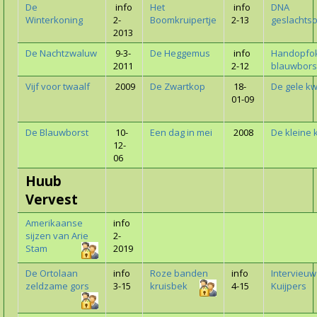
De
info
Het
info
DNA
Winterkoning
2-
Boomkruipertje
2-13
geslachts
2013
De Nachtzwaluw
9-3-
De Heggemus
info
Handopfo
2011
2-12
blauwbors
Vijf voor twaalf
2009
De Zwartkop
18-
De gele kw
01-09
De Blauwborst
10-
Een dag in mei
2008
De kleine 
12-
06
Huub
Vervest
Amerikaanse
info
sijzen van Arie
2-
Stam
2019
De Ortolaan
info
Roze banden
info
Intervieuw
zeldzame gors
3-15
kruisbek
4-15
Kuijpers