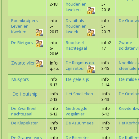
2-18
houden en
3-
kweken
2018
Boomkruipers
info
Draaihals
info
De Grauwe
Leven en
5-
houden en
5-
Kweken
2017
kweek
2017
De Rietgors
info
Roodkeel
info2-
Zwarte
6-
nachtegaal
17
soldatenvl
2016
Zwarte vlier
Info
De Ringmus op
info
Noodklok 
zijn retour
3-15
steenuilen
4-14
Musgors
info
De gele sijs
info
De milde 
6-13
1-14
De Houtsnip
info
Het Smelleken
info
De Ortola
2-13
3-13
De Zwartkeel
info
Gedroogde
info
Kievitenk
nachtegaal
6-12
vogelmier
6-12
De Klapekster
info
De Azuurmees
info
Het Korho
3-12
2-12
De Grauwe gors
info
De Bijeneter
info
De Kuiflee