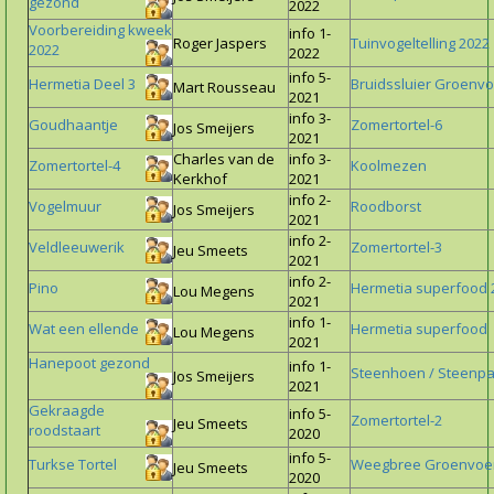
gezond
2022
Voorbereiding kweek
info 1-
Roger Jaspers
Tuinvogeltelling 2022
2022
2022
info 5-
Hermetia Deel 3
Bruidssluier Groenvo
Mart Rousseau
2021
info 3-
Goudhaantje
Zomertortel-6
Jos Smeijers
2021
Charles van de
info 3-
Zomertortel-4
Koolmezen
Kerkhof
2021
info 2-
Vogelmuur
Roodborst
Jos Smeijers
2021
info 2-
Veldleeuwerik
Zomertortel-3
Jeu Smeets
2021
info 2-
Pino
Hermetia superfood 
Lou Megens
2021
info 1-
Wat een ellende
Hermetia superfood
Lou Megens
2021
Hanepoot gezond
info 1-
Steenhoen / Steenpat
Jos Smeijers
2021
Gekraagde
info 5-
Zomertortel-2
Jeu Smeets
roodstaart
2020
info 5-
Turkse Tortel
Weegbree Groenvoe
Jeu Smeets
2020