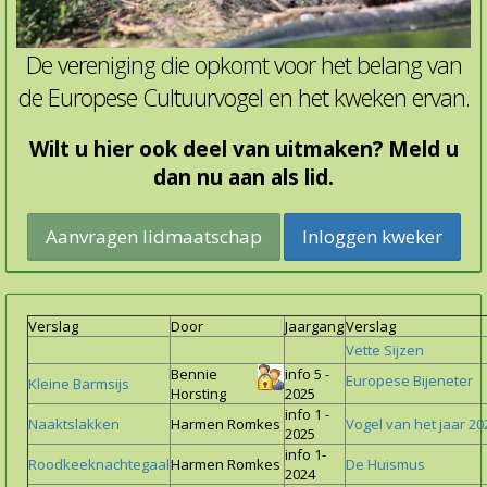
De vereniging die opkomt voor het belang van
de Europese Cultuurvogel en het kweken ervan.
Wilt u hier ook deel van uitmaken? Meld u
dan nu aan als lid.
Inloggen kweker
Verslag
Door
Jaargang
Versl
Vette Sijzen
Bennie
info 5 -
Europese Bijeneter
Kleine Barmsijs
Horsting
2025
info 1 -
Naaktslakken
Harmen Romkes
Vogel van het jaar 20
2025
info 1-
Roodkeeknachtegaal
Harmen Romkes
De Huismus
2024