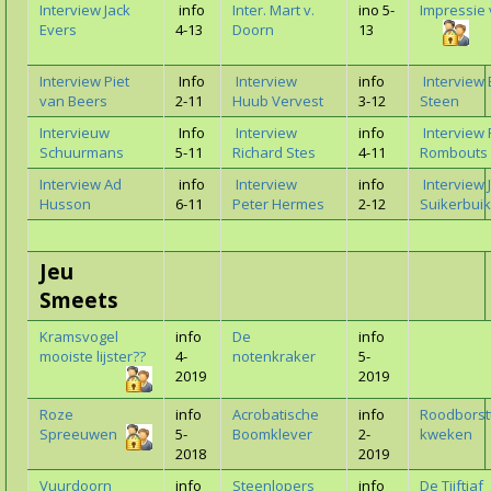
Interview Jack
info
Inter. Mart v.
ino 5-
Impressie 
Evers
4-13
Doorn
13
Interview Piet
Info
Interview
info
Interview
van Beers
2-11
Huub Vervest
3-12
Steen
Intervieuw
Info
Interview
info
Interview 
Schuurmans
5-11
Richard Stes
4-11
Rombouts
Interview Ad
info
Interview
info
Interview 
Husson
6-11
Peter Hermes
2-12
Suikerbuik
Jeu
Smeets
Kramsvogel
info
De
info
mooiste lijster??
4-
notenkraker
5-
2019
2019
Roze
info
Acrobatische
info
Roodborst
Spreeuwen
5-
Boomklever
2-
kweken
2018
2019
Vuurdoorn
info
Steenlopers
info
De Tjiftjaf