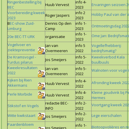
Ringenbestelling bij
info 4-
Huub Vervest
Ervaringen seizoen 2
BEC
2023
Voorbereiding kweek
info 2
Hobby Paul van der V
Roger Jaspers
2023
2023
B
EC-show Zuid-
Dennis Op den
info 1-
Ontmoetingsdag 202
Limburg
Camp
2023
info 1-
Ome Jan: Bedrijfsmati
20e BEC-TT-URK
organisatie
2023
Vogelvoer en
Jan van
info 5
Vogellefhebberij:
ziektepreventie
Overmeeren
2022
bedrijfsmatig?
De Kramsvogel -
info 5-
Kweekverbod Kala
Jos Smeijers
Turdus pilarus
2022
buulbuuls
Kweekresultaten
Jan van
info 5-
Walnoten voor vogel
2022
Overmeeren
2022
Kijken bij Rien
Info 4-
Afronding kweek 202
Huub Vervest
Akkermans
2022
Info 4-
Kleine goudvink bij P
Perle Morbide
Huub Vervest
2022
Hermes
redactie BEC-
info 2-
Voortgang kweek 20
Stikstof en Vogels
INFO
2022
Info 2-
Witte kwikstaart
Lege eierschalen
Jos Smeijers
2022
Paardenbloem
info 1-
Biotoopvolières en 
Jos Smeijers