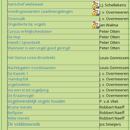
Aanschaf wielewaal
L.J. Schellekens
Voedingswaarden zaadmengelingen
J. v. Overmeeren
Torenvalk
J. v. Overmeeren
Ongedierte bij vogels
Jan Walma
Cursus erfelijksheidsleer
Peter Otten
De Hop
Peter Otten
Inteelt / Lijnenteelt
Peter Otten
Wanneer is een vogel goed geringd
Peter Otten
Het Genus Loxia
(kruisbek)
Louis Gonnissen
Nachtegalen /roodstaarten
Louis Gonnissen
De Kweek 1
J. v. Overmeeren
Handopfok
J. v. Overmeeren
vogelziekten
J. v. Overmeeren
Via een ei tot vogeljong
J. v. Overmeeren
De Kraanvogel
J. v. Overmeeren
Vogelvriendelijk vogels houden
P. v.d. Vliet
Bruine merels
Robbert Naeff
Beflijster
Robbert Naeff
Witte merels
Robbert Naeff
De veldleeuwerik
Jos Smeijers