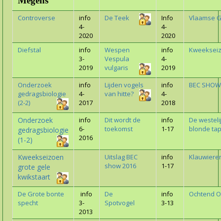
Megens
Controverse
info
De Teek
Info
Vlaamse G
4-
4-
2020
2020
Diefstal
info
Wespen
info
Kweekseiz
3-
Vespula
4-
2019
vulgaris
2019
Onderzoek
info
Lijden vogels
info
BEC SHOW
gedragsbiologie
4-
van hitte?
4-
(2-2)
2017
2018
Onderzoek
info
Dit wordt de
info
De westeli
6-
toekomst
1-17
blonde tap
gedragsbiologie
2016
(1-2)
Kweekseizoen
Uitslag BEC
info
Klauwiere
show 2016
1-17
grote gele
kwikstaart
De Grote bonte
info
De
info
Ochtend O
specht
3-
Spotvogel
3-13
2013