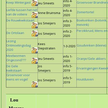
info 4-
Keep Wintergast
Groenvoer Brandnet
Jeu Smeets
2020
Liefde tussen het net
Info 4-
Zomertortel
Anne Bruinsma
van de voliere
2020
De Rouwkwikstaart
Boekvinken (botvink,
info 3-
Jos Smeijers
meivink)
2020
Perzikkruid, Mens en
info 2-
De Ortolaan
Jos Smeijers
2020
Lezing
Kees
Ontmoetingsdag
Goudvinken (kleine)
1-3-2020
Diepstraten
2020
Meelwormen
info 1-
Jeu Smeets
Oranje/Gele akkers
Ongezond???
2020
De Gele
Jos
info 5-
Ervaringengen Kwee
kwikstaart
Smeijers
2019
Groenvoer voor
info 5-
mens en vogel
Houtduiven
Jos Smeijers
2019
Lou