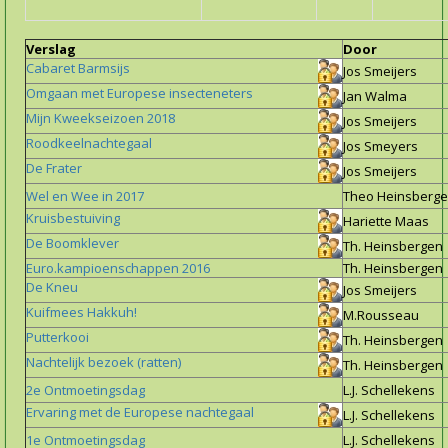
Verslag
Door
Cabaret Barmsijs
Jos Smeijers
Omgaan met Europese insecteneters
Jan Walma
Mijn Kweekseizoen 2018
Jos Smeijers
Roodkeelnachtegaal
Jos Smeyers
De Frater
Jos Smeijers
Wel en Wee in 2017
Theo Heinsberg
Kruisbestuiving
Hariette Maas
De Boomklever
Th. Heinsbergen
Euro.kampioenschappen 2016
Th. Heinsbergen
De Kneu
Jos Smeijers
Kuifmees Hakkuh!
M.Rousseau
Putterkooi
Th. Heinsbergen
Nachtelijk bezoek (ratten)
Th. Heinsbergen
2e Ontmoetingsdag
L.J. Schellekens
Ervaring met de Europese nachtegaal
L.J. Schellekens
1e Ontmoetingsdag
L.J. Schellekens