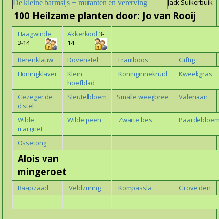
Jack Suikerbuik
De kleine barmsijs + mutanten en vererving
100 Heilzame planten door: Jo van Rooij
Haagwinde
Akkerkool
3-
3-14
14
Berenklauw
Dovenetel
Framboos
Giftig
Honingklaver
Klein
Koninginnekruid
Kweekgras
hoefblad
Gezegende
Sleutelbloem
Smalle weegbree
Valeriaan
distel
Wilde
Wilde peen
Zwarte bes
Paardebloe
margriet
Ossetong
Alois van
mingeroet
Raapzaad
Veldzuring
Kompassla
Grove den