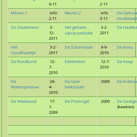
6-11
2-11
Mezen 1
info
Mezen 2
info
De Gekra
2-11
3-11
roodstaart
De Staartmees
3-
Het geheim
3-2-
De Haakb
12-
2011
van boomholte
2011
Het
3-2-
De Scharrelaar
9-9-
De Kneu
Goudhaantje
2011
2010
De Roodborst
12-
Edelvinken
12-7-
De Keep
7-
2010
2010
De
26-
De Gele
2009
De Kramsv
Waterspreeuw
4-
kwikstaart
2010
De Wielewaal
17-
De Pestvogel
2009
De Geelgo
1-
(kweken)
2009