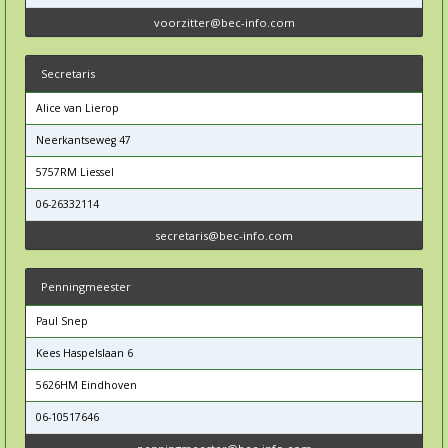
voorzitter@bec-info.com
Secretaris
Alice van Lierop
Neerkantseweg 47
5757RM Liessel
06-26332114
secretaris@bec-info.com
Penningmeester
Paul Snep
Kees Haspelslaan 6
5626HM Eindhoven
06-10517646