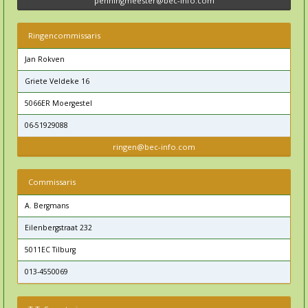
penningmeester@bec-info.com
Ringencommissaris
Jan Rokven
Griete Veldeke 16
5066ER Moergestel
06-51929088
ringen@bec-info.com
Commissaris
A. Bergmans
Eilenbergstraat 232
5011EC Tilburg
013-4550069