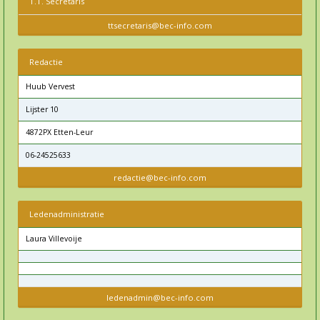
T.T. Secretaris
ttsecretaris@bec-info.com
Redactie
Huub Vervest
Lijster 10
4872PX Etten-Leur
06-24525633
redactie@bec-info.com
Ledenadministratie
Laura Villevoije
ledenadmin@bec-info.com