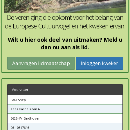
De vereniging die opkomt voor het belang van
de Europese Cultuurvogel en het kweken ervan.
Wilt u hier ook deel van uitmaken? Meld u
dan nu aan als lid.
Inloggen kweker
Voorzitter
Paul Snep
Kees Haspelslaan 6
5626HM Eindhoven
06-10517646