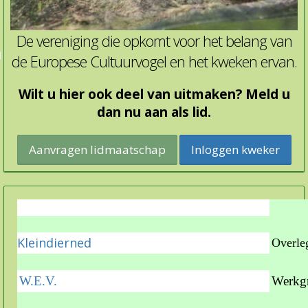
De vereniging die opkomt voor het belang van
de Europese Cultuurvogel en het kweken ervan.
Wilt u hier ook deel van uitmaken? Meld u
dan nu aan als lid.
Inloggen kweker
Kleindierned
Overleg
W.E.V.
Werkgr