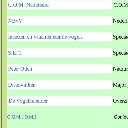
C
.O.M. Nederland
C.O.M.
NBvV
Nederl
Insecten en vruchtenetende vogels
Specia
S.E.C.
Specia
Peter Otten
Natuur
Distelvinken
Major 
De Vogelkalender
Overzi
C.O.M. / O.M.J.
Confed