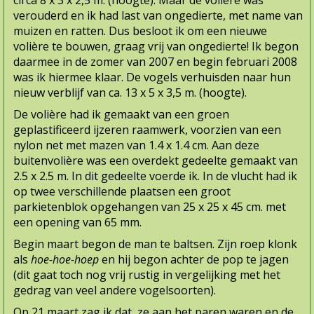
circa 8 x 3 x
2,5 m. (hoogte). Maar de volière was
verouderd en ik had last van ongedierte, met name van
muizen en ratten. Dus besloot ik om een nieuwe
volière te bouwen, graag vrij van ongedierte! Ik begon
daarmee in de zomer van 2007 en begin februari 2008
was ik hiermee klaar. De vogels verhuisden naar hun
nieuw verblijf van ca. 13 x 5 x 3,5 m. (hoogte).
De volière had ik gemaakt van een groen
geplastificeerd ijzeren raamwerk, voorzien van een
nylon net met mazen van 1.4 x 1.4 cm. Aan deze
buitenvolière was een overdekt gedeelte gemaakt van
2.5 x 2.5 m. In dit gedeelte voerde ik. In de vlucht had ik
op twee verschillende plaatsen een groot
parkietenblok opgehangen van 25 x 25 x 45 cm. met
een opening van 65 mm.
Begin maart begon de man te baltsen. Zijn roep klonk
als
hoe-hoe-hoep
en hij begon achter de pop te jagen
(dit gaat toch nog vrij rustig in vergelijking met het
gedrag van veel andere vogelsoorten).
Op 21 maart zag ik dat ze aan het paren waren en de