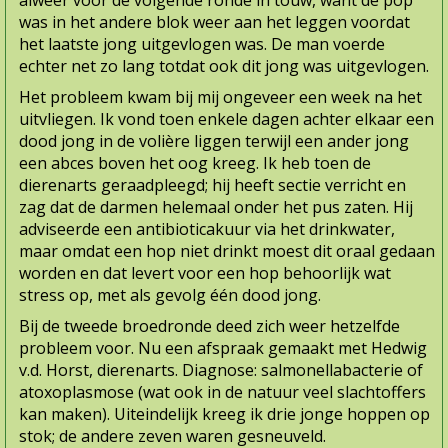
alweer voor de volgende ronde in touw, want de pop
was in het andere blok weer aan het leggen voordat
het laatste jong uitgevlogen was. De man voerde
echter net zo lang totdat ook dit jong was uitgevlogen.
Het probleem kwam bij mij ongeveer een week na het
uitvliegen. Ik vond toen enkele dagen achter elkaar een
dood jong in de volière liggen terwijl een ander jong
een abces boven het oog kreeg. Ik heb toen de
dierenarts geraadpleegd; hij heeft sectie verricht en
zag dat de darmen helemaal onder het pus zaten. Hij
adviseerde een antibioticakuur via het drinkwater,
maar omdat een hop niet drinkt moest dit oraal gedaan
worden en dat levert voor een hop behoorlijk wat
stress op, met als gevolg één dood jong.
Bij de tweede broedronde deed zich weer hetzelfde
probleem voor. Nu een afspraak gemaakt met Hedwig
v.d. Horst, dierenarts. Diagnose: salmonellabacterie of
atoxoplasmose (wat ook in de natuur veel slachtoffers
kan maken). Uiteindelijk kreeg ik drie jonge hoppen op
stok; de andere zeven waren gesneuveld.