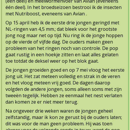
(één deel) en meelwormenvoer van Avian (eveneens
één deel). In het broedseizoen bestrooi ik de insecten
met Nutriboost, eveneens van Avian .
Op 15 april heb ik de eerste drie jongen geringd met
NL-ringen van 4,5 mm.; dat bleek voor het grootste
jong nog maar net op tijd. Nu ring ik de jonge hoppen
op de vierde of vijfde dag. De ouders maken geen
probleem van het ringen noch van controle. De pop
gaat rustig in een hoekje zitten en laat alles gelaten
toe totdat de deksel weer op het blok gaat.
De jongen groeiden goed en op 7 mei vloog het eerste
jong uit. Het zat meteen volledig en strak in de veren
en het vloog meteen vrij goed. De dagen daarop
volgden de andere jongen, soms alleen soms met zijn
tweeën tegelijk. Hebben ze eenmaal het nest verlaten
dan komen ze er niet meer terug.
Na ongeveer drie weken waren de jongen geheel
zelfstandig, maar ik kon ze gerust bij de ouders laten;
dit was voor de man geen probleem. Hij was toen