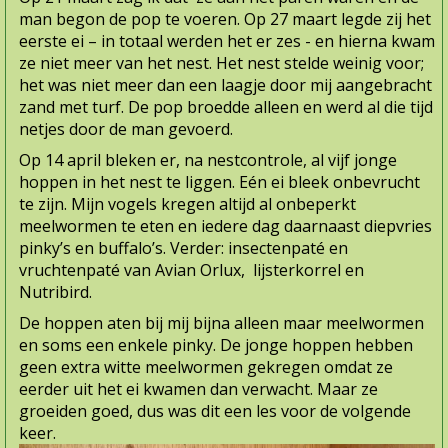
man begon de pop te voeren. Op 27 maart legde zij het
eerste ei – in totaal werden het er zes - en hierna kwam
ze niet meer van het nest. Het nest stelde weinig voor;
het was niet meer dan een laagje door mij aangebracht
zand met turf. De pop broedde alleen en werd al die tijd
netjes door de man gevoerd.
Op 14 april bleken er, na nestcontrole, al vijf jonge
hoppen in het nest te liggen. Eén ei bleek onbevrucht
te zijn. Mijn vogels kregen altijd al onbeperkt
meelwormen te eten en iedere dag daarnaast diepvries
pinky’s en buffalo’s. Verder: insectenpaté en
vruchtenpaté van Avian Orlux, lijsterkorrel en
Nutribird.
De hoppen aten bij mij bijna alleen maar meelwormen
en soms een enkele pinky. De jonge hoppen hebben
geen extra witte meelwormen gekregen omdat ze
eerder uit het ei kwamen dan verwacht. Maar ze
groeiden goed, dus was dit een les voor de volgende
keer.