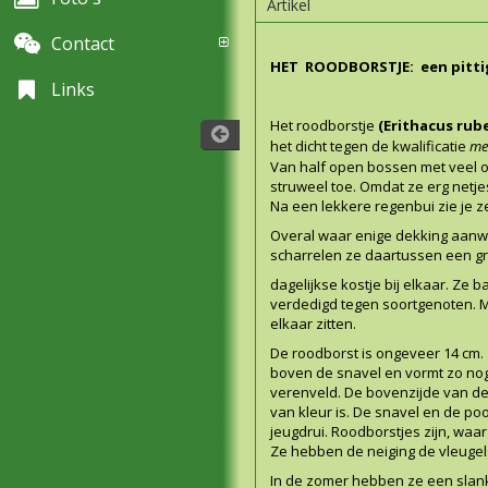
Artikel
Contact
HET ROODBORSTJE: een pi
Links
Het roodborstje
(
Erithacus rub
het dicht tegen de kwalificatie
me
Van half open bossen met veel on
struweel toe. Omdat ze erg netjes
Na een lekkere regenbui zie je ze
Overal waar enige dekking aanwez
scharrelen ze daartussen een g
dagelijkse kostje bij elkaar. Ze 
verdedigd tegen soortgenoten. Maa
elkaar zitten.
De roodborst is ongeveer
14 cm.
boven de snavel en vormt zo no
verenveld. De bovenzijde van de v
van kleur is. De snavel en de poo
jeugdrui. Roodborstjes zijn, waar
Ze hebben de neiging de vleuge
In de zomer hebben ze een slank 