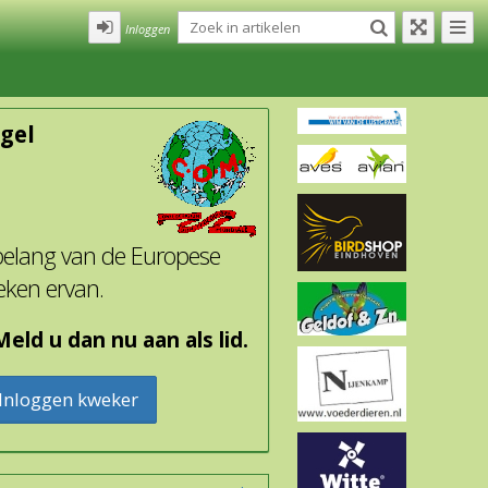
Inloggen
gel
 belang van de Europese
eken ervan.
eld u dan nu aan als lid.
Inloggen kweker