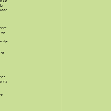
s uit
de
 maar
lante
, op
orstje
mer
 het
an te
 en