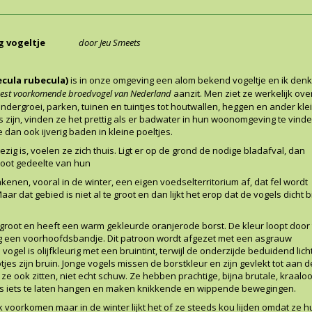
ttig vogeltje
door Jeu Smeets
ecula rubecula)
is in onze
omgeving een alom bekend vogeltje en ik denk
est voorkomende broedvogel van
Nederland
aanzit. Men ziet ze werkelijk over
dergroei, parken, tuinen en tuintjes tot houtwallen, heggen en ander kle
 zijn, vinden ze het prettig als er badwater in hun woonomgeving te vinden
 dan ook ijverig baden in kleine poeltjes.
ig is, voelen ze zich thuis. Ligt er op de grond de nodige bladafval, dan
root gedeelte van hun
bakenen, vooral in de winter, een eigen voedselterritorium af, dat fel wordt
r dat gebied is niet al te groot en dan lijkt het erop dat de vogels dicht bi
 groot en heeft een warm gekleurde oranjerode borst. De kleur loopt door 
g een voorhoofdsbandje. Dit patroon wordt afgezet met een asgrauw
ogel is olijfkleurig met een bruintint, terwijl de onderzijde beduidend lich
tjes zijn bruin. Jonge vogels missen de borstkleur en zijn gevlekt tot aan d
 ze ook zitten, niet echt schuw. Ze hebben prachtige, bijna brutale, kraaloo
ls iets te laten hangen en maken knikkende en wippende bewegingen.
voorkomen maar in de winter lijkt het of ze steeds kou lijden omdat ze h