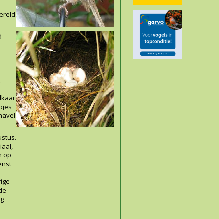
wereld
d
t
elkaar
pjes
navel
ustus.
iaal,
n op
enst
e
rige
ide
og