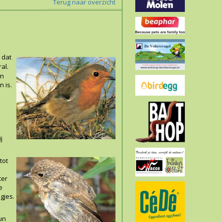
Terug naar overzicht
 dat
al.
in
 is.
j
tot
ter
e
gjes.
un