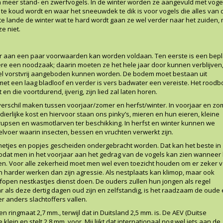
n meer stand- en zwerfvogels. In de winter worden ze aangevuld met vogel
te koud wordt en waar het sneeuwdek te dik is voor vogels die alles van 
e lande de winter wat te hard wordt gaan ze wel verder naar het zuiden,
e niet.
 er aan een paar voorwaarden kan worden voldaan. Ten eerste is een bep
ière een noodzaak; daarin moeten ze het hele jaar door kunnen verblijven
l vorstvrij aangeboden kunnen worden. De bodem moet bestaan uit
 met een laag bladloof en verder is vers badwater een vereiste. Het roodb
t en die voortdurend, ijverig, zijn lied zal laten horen.
erschil maken tussen voorjaar/zomer en herfst/winter. In voorjaar en zo
 dierlijke kost en hiervoor staan ons pinky’s, mieren en hun eieren, kleine
 rupsen en wasmotlarven ter beschikking. In herfst en winter kunnen we
lvoer waarin insecten, bessen en vruchten verwerkt zijn.
etjes en popjes gescheiden ondergebracht worden. Dat kan het beste in
zodat men in het voorjaar aan het gedrag van de vogels kan zien wanneer
etten. Voor alle zekerheid moet men wel even toezicht houden om er zeker v
 harder werken dan zijn agressie. Als nestplaats kan klimop, maar ook
open nestkastjes dienst doen. De ouders zullen hun jongen als regel
als deze dertig dagen oud zijn en zelfstandig, is het raadzaam de oude
r anders slachtoffers vallen.
 ringmaat 2,7 mm., terwijl dat in Duitsland 2,5 mm. is. De AEV (Duitse
klein en stelt 2,8 mm. voor. Mij lijkt dat internationaal nog wel iets aan de