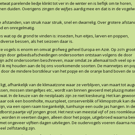
twat parelende liedje klinkt tot ver in de winter en is lieflijk om te horen,
nen duiden. Overigens zingen de wijfjes aardig mee en dat is in de vogel
 afstanden, van struik naar struik, snel en dwarrelig. Over grotere afstan
nd en onregelmatig.
es wat op de grond te vinden is: insecten, hun eitjes, larven en poppen,
 diverse bessen, als het seizoen daar is.
e vogels is enorm en omvat grofweg geheel Europa en Azië. Op zo’n groo
r zijn door gebiedsafscheidingen ondersoorten ontstaan volgens de door
 zijn acht ondersoorten beschreven, maar omdat ze allemaal toch veel op 
 wil ik mij houden aan de bij ons voorkomende soorten. De mannetjes en po
n door de mindere borstkleur van het popje en de oranje band boven de s
ligt, afhankelijk van de klimaatzone waar ze verblijven, van maart tot aug
sen, mossen stengeltjes etc., wordt van binnen gevoerd met pluizig mater
 wat. In de keuze van de nestplaats zijn ze niet kieskeurig. Het kan gewoo
maar ook een boomholte, muurspleet, conservenblik of klimopstruik kan di
zijn, via een open raam toegankelijk, tuinhuisje een oude jas hangen. In d
borst paartje vijf jongen groot. Het nest van meestal vijf of zes roomkleu
es, worden in veertien dagen, alleen door het popje, uitgebroed waarna be
met ongeveer vijftien dagen uitvliegen. De oudervogels voeren daarna n
eel zelfstandig zijn.