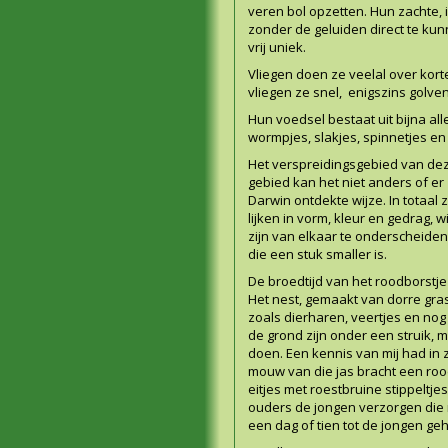
veren bol opzetten. Hun zachte, ie
zonder de geluiden direct te kun
vrij uniek.
Vliegen doen ze veelal over korte
vliegen ze snel, enigszins golve
Hun voedsel bestaat uit bijna all
wormpjes, slakjes, spinnetjes en
Het verspreidingsgebied van dez
gebied kan het niet anders of e
Darwin ontdekte wijze. In totaal
lijken in vorm, kleur en gedrag,
zijn van elkaar te onderscheide
die een stuk smaller is.
De broedtijd van het roodborstje 
Het nest, gemaakt van dorre gras
zoals dierharen, veertjes en nog
de grond zijn onder een struik, 
doen. Een kennis van mij had in 
mouw van die jas bracht een rood
eitjes met roestbruine stippeltj
ouders de jongen verzorgen die 
een dag of tien tot de jongen geh