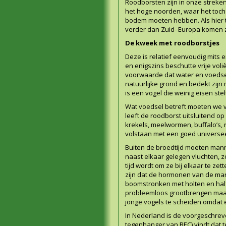
Roodborsten zijn in onze streke
het hoge noorden, waar het toch 
bodem moeten hebben. Als hier t
verder dan Zuid–Europa komen z
De kweek met roodborstjes
Deze is relatief eenvoudig mits
en enigszins beschutte vrije vol
voorwaarde dat water en voedse
natuurlijke grond en bedekt zijn
is een vogel die weinig eisen stel
Wat voedsel betreft moeten we v
leeft de roodborst uitsluitend op
krekels, meelwormen, buffalo’s,
volstaan met een goed universee
Buiten de broedtijd moeten mann
naast elkaar gelegen vluchten, 
tijd wordt om ze bij elkaar te z
zijn dat de hormonen van de man
boomstronken met holten en half
probleemloos grootbrengen maar 
jonge vogels te scheiden omdat e
In Nederland is de voorgeschreven
tegenhanger van BEC) vindt dat te 