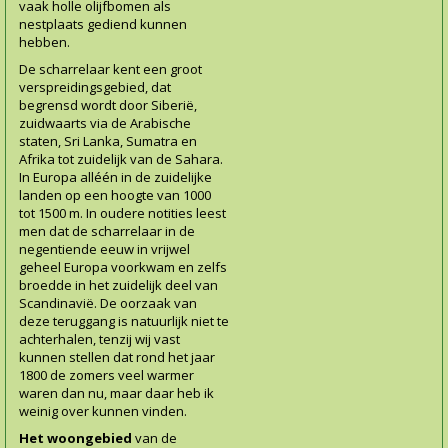
vaak holle olijfbomen als
nestplaats gediend kunnen
hebben.
De scharrelaar kent een groot
verspreidingsgebied, dat
begrensd wordt door Siberië,
zuidwaarts via de Arabische
staten, Sri Lanka, Sumatra en
Afrika tot zuidelijk van de Sahara.
In Europa alléén in de zuidelijke
landen op een hoogte van 1000
tot 1500 m. In oudere notities leest
men dat de scharrelaar in de
negentiende eeuw in vrijwel
geheel Europa voorkwam en zelfs
broedde in het zuidelijk deel van
Scandinavië. De oorzaak van
deze teruggang is natuurlijk niet te
achterhalen, tenzij wij vast
kunnen stellen dat rond het jaar
1800 de zomers veel warmer
waren dan nu, maar daar heb ik
weinig over kunnen vinden.
Het
woongebied
van de