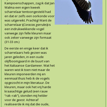
Kampioenschappen, zag ik dat Jan
Walma een eigen kweek
scharrelaar tentoongesteld had
en dat er zelfs een oorkonde voor
was uitgereikt. Prachtig! Want de
scharrelaar
(
Coracias garrules
)
is
een indrukwekkende vogel
vanwege zijn felle kleuren maar
ook zeker vanwege zijn formaat
(31-
33 cm.)
De eerste en enige keer dat ik
scharrelaars heb gezien was
jaren geleden, in een oude
olijfboomgaard in de buurt van
het Italiaanse Gardameer. Wat het
waren wist ik toen niet maar de
kleuren imponeerden mij en
eenmaal thuis heb ik de vogels
opgezocht in mijn literatuur. De
kleuren, maar ook het vrij harde
kraaiachtige geluid (een rauw
“rak–rak”), stonden mij helder
voor de geest Achteraf
realiseerde ik mij dat die oude,