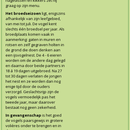
hagedissen en kikkers zet hij
graag op zijn menu.
Het broedseizoen
ligt, enigszins
afhankelijk van zijn leefgebied,
van mei tot juli. De vogel kent
slechts één broedsel per jaar. Als
broedplaats komen vaak in
aanmerking: gaten in muren en
rotsen en zelf gegraven holten in
de grond die doen denken aan
een ijsvogelnest. De 4 - 6 eieren
worden om de andere dag gelegd
en daarna door beide partners in
18 á 19 dagen uitgebroed. Na 27
tot 30 dagen verlaten de jongen
het nest en ze worden dan nog
enige tijd door de ouders
verzorgd. Geslachtsrijp zijn de
vogels vermoedelijk pas het
tweede jaar, maar daarover
bestaat nog geen zekerheid.
In gevangenschap
is het goed
de vogels paarsgewijs in grotere
volières onder te brengen en in