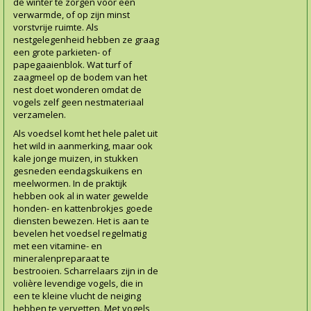
de winter te zorgen voor een
verwarmde, of op zijn minst
vorstvrije ruimte. Als
nestgelegenheid hebben ze graag
een grote parkieten- of
papegaaienblok. Wat turf of
zaagmeel op de bodem van het
nest doet wonderen omdat de
vogels zelf geen nestmateriaal
verzamelen.
Als voedsel komt het hele palet uit
het wild in aanmerking, maar ook
kale jonge muizen, in stukken
gesneden eendagskuikens en
meelwormen. In de praktijk
hebben ook al in water gewelde
honden- en kattenbrokjes goede
diensten bewezen. Het is aan te
bevelen het voedsel regelmatig
met een vitamine- en
mineralenpreparaat te
bestrooien. Scharrelaars zijn in de
volière levendige vogels, die in
een te kleine vlucht de neiging
hebben te vervetten. Met vogels