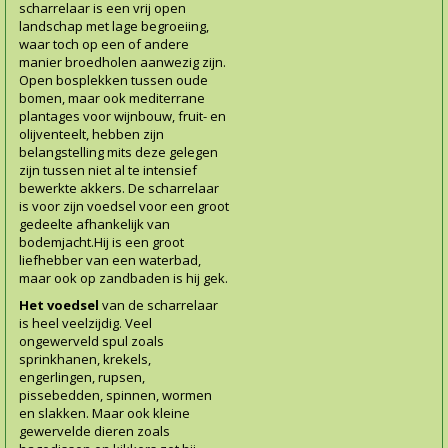
scharrelaar is een vrij open
landschap met lage begroeiing,
waar toch op een of andere
manier broedholen aanwezig zijn.
Open bosplekken tussen oude
bomen, maar ook mediterrane
plantages voor wijnbouw, fruit- en
olijventeelt, hebben zijn
belangstelling mits deze gelegen
zijn tussen niet al te intensief
bewerkte akkers. De scharrelaar
is voor zijn voedsel voor een groot
gedeelte afhankelijk van
bodemjacht.Hij is een groot
liefhebber van een waterbad,
maar ook op zandbaden is hij gek.
Het voedsel
van de scharrelaar
is heel veelzijdig. Veel
ongewerveld spul zoals
sprinkhanen, krekels,
engerlingen, rupsen,
pissebedden, spinnen, wormen
en slakken. Maar ook kleine
gewervelde dieren zoals